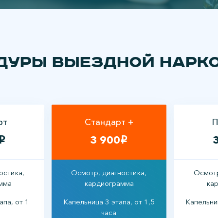
дуры выездной нарк
рт
Стандарт +
П
3 900
i
i
остика,
Осмотр, диагностика,
Осмотр
мма
кардиограмма
ка
апа, от 1
Капельница 3 этапа, от 1,5
Капельниц
часа