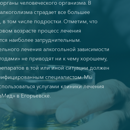
 органы человеческого организма. В
алкоголизма страдает все большее
, в том числе подростки. Отметим, что
овом возрасте процесс лечения
тся наиболее затруднительным.
ельного лечения алкогольной зависимости
одами» не приводят ни к чему хорошему,
епаратов в той или иной ситуации должен
алифицированным специалистом. Мы
спользоваться услугами клиники лечения
аМед» в Егорьевске.