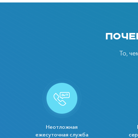
Поче
То, ч
Неотложная
ежесуточная служба
сер