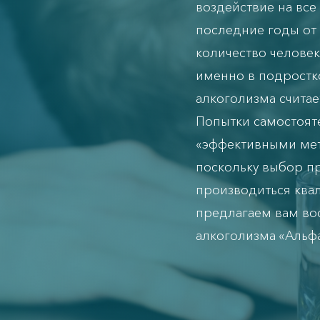
воздействие на все
последние годы от 
количество человек
именно в подростк
алкоголизма считае
Попытки самостоят
«эффективными мет
поскольку выбор пр
производиться кв
предлагаем вам во
алкоголизма «Альф