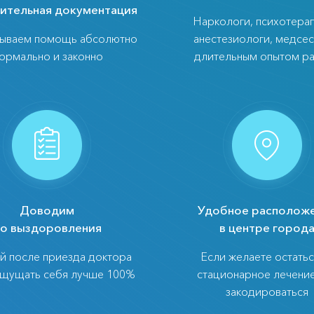
ительная документация
Наркологи, психотерап
зываем помощь абсолютно
анестезиологи, медсес
ормально и законно
длительным опытом р
Доводим
Удобное располож
о выздоровления
в центре город
й после приезда доктора
Если желаете остатьс
ощущать себя лучше 100%
стационарное лечени
закодироваться