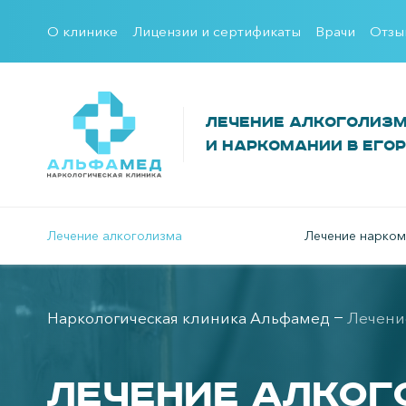
О клинике
Лицензии и сертификаты
Врачи
Отзы
Лечение алкоголиз
и наркомании в Его
Лечение алкоголизма
Лечение нарком
Наркологическая клиника Альфамед
Лечени
Лечение алко