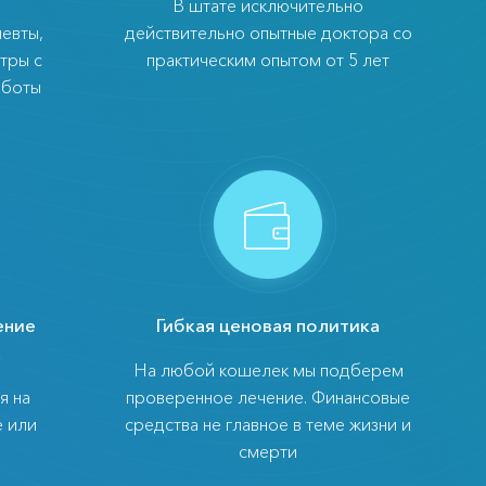
В штате исключительно
евты,
действительно опытные доктора со
тры с
практическим опытом от 5 лет
аботы
ение
Гибкая ценовая политика
а
На любой кошелек мы подберем
я на
проверенное лечение. Финансовые
е или
средства не главное в теме жизни и
смерти