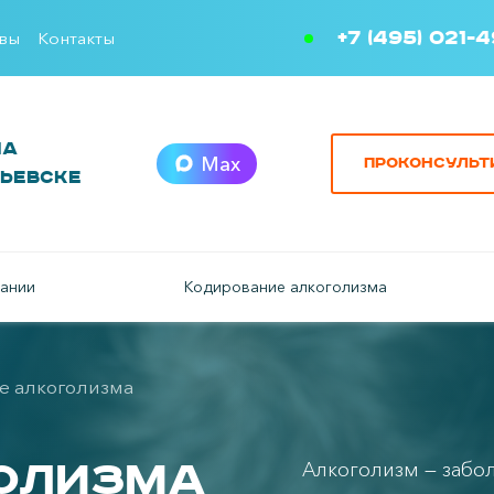
+7 (495) 021-
вы
Контакты
ма
Max
Проконсульт
рьевске
ании
Кодирование алкоголизма
е алкоголизма
голизма
Алкоголизм — забол