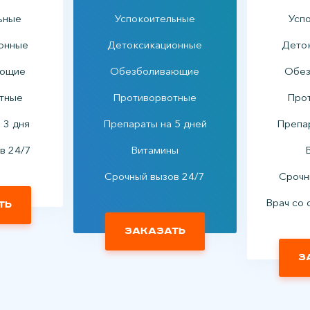
ьные
Успокоительные
Усп
онные
Детоксикационные
Дето
ающие
Обезболивающие
Обез
тные
Противорвотные
Про
 3 дня
Препараты на 5 дней
Препар
в 24/7
Витамины
Срочный вызов 24/7
Срочн
Врач со 
ть
Заказать
З