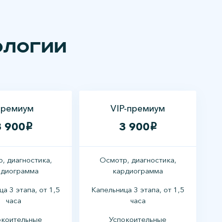
ологии
ремиум
VIP-премиум
3 900
3 900
i
i
, диагностика,
Осмотр, диагностика,
рдиограмма
кардиограмма
а 3 этапа, от 1,5
Капельница 3 этапа, от 1,5
часа
часа
окоительные
Успокоительные