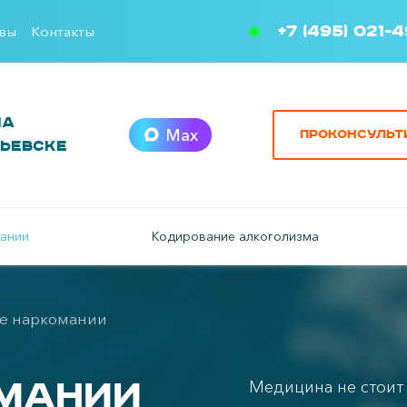
+7 (495) 021-
вы
Контакты
ма
Max
Проконсульт
рьевске
ании
Кодирование алкоголизма
е наркомании
омании
Медицина не стоит 