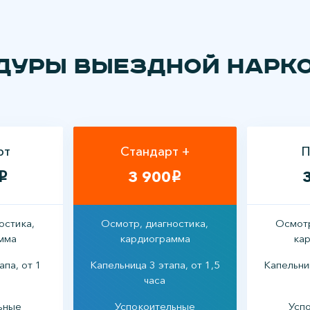
дуры выездной нарк
рт
Стандарт +
П
3 900
i
i
остика,
Осмотр, диагностика,
Осмотр
мма
кардиограмма
ка
апа, от 1
Капельница 3 этапа, от 1,5
Капельниц
часа
ьные
Успокоительные
Усп