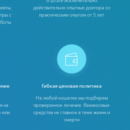
В штате исключительно
евты,
действительно опытные доктора со
тры с
практическим опытом от 5 лет
аботы
ение
Гибкая ценовая политика
а
На любой кошелек мы подберем
я на
проверенное лечение. Финансовые
е или
средства не главное в теме жизни и
смерти