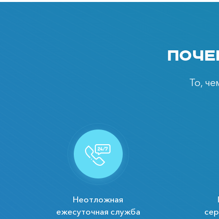
Поче
То, ч
Неотложная
ежесуточная служба
сер