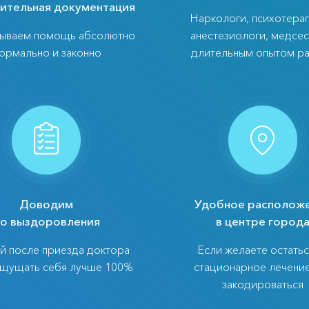
ительная документация
Наркологи, психотерап
зываем помощь абсолютно
анестезиологи, медсес
ормально и законно
длительным опытом р
Доводим
Удобное располож
о выздоровления
в центре город
й после приезда доктора
Если желаете остатьс
ощущать себя лучше 100%
стационарное лечени
закодироваться