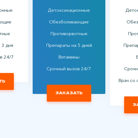
онные
Детоксикационные
Дето
ающие
Обезболивающие
Обез
тные
Противорвотные
Про
 3 дня
Препараты на 5 дней
Препар
в 24/7
Витамины
Срочный вызов 24/7
Срочн
Врач со 
ть
Заказать
З